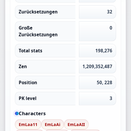
Zurücksetzungen
32
Große
0
Zurücksetzungen
Total stats
198,276
Zen
1,209,352,487
Position
50, 228
PK level
3
Characters
EmLaa11
EmLaAi
EmLaAII