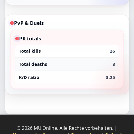
PvP & Duels
PK totals
Total kills
26
Total deaths
8
K/D ratio
3.25
© 2026 MU Online. Alle Rechte vorbehalten. |