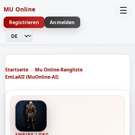
☰
MU Online
Registrieren
Anmelden
Sprache ändern
Startseite
Mu Online-Rangliste
EmLaAII (MuOnline-AI)
EMPIRE LORD