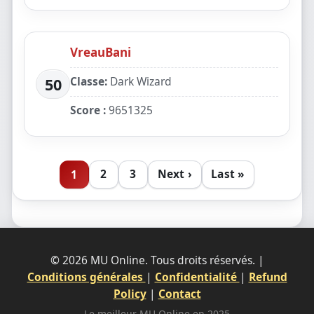
VreauBani
Classe:
Dark Wizard
50
Score :
9651325
2
3
Next ›
Last »
1
© 2026 MU Online. Tous droits réservés. |
Conditions générales
|
Confidentialité
|
Refund
Policy
|
Contact
Le meilleur MU Online en 2025