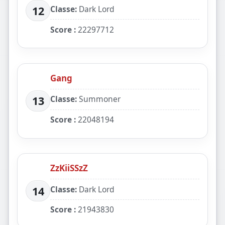
Classe:
Dark Lord
12
Score :
22297712
Gang
Classe:
Summoner
13
Score :
22048194
ZzKiiSSzZ
Classe:
Dark Lord
14
Score :
21943830