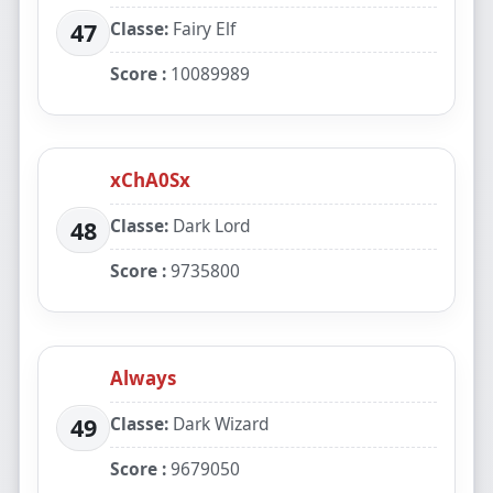
Classe:
Fairy Elf
47
Score :
10089989
xChA0Sx
Classe:
Dark Lord
48
Score :
9735800
Always
Classe:
Dark Wizard
49
Score :
9679050