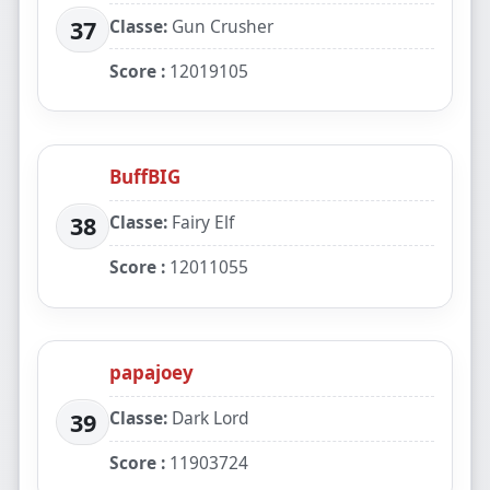
Classe:
Gun Crusher
37
Score :
12019105
BuffBIG
Classe:
Fairy Elf
38
Score :
12011055
papajoey
Classe:
Dark Lord
39
Score :
11903724