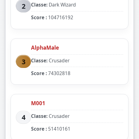
Classe:
Dark Wizard
2
Score :
104716192
AlphaMale
Classe:
Crusader
3
Score :
74302818
M001
Classe:
Crusader
4
Score :
51410161