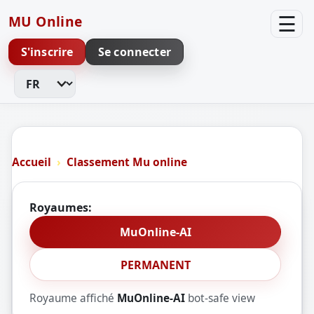
☰
MU Online
S'inscrire
Se connecter
Changer de langue
Accueil
Classement Mu online
Royaumes:
MuOnline-AI
PERMANENT
Royaume affiché
MuOnline-AI
bot-safe view