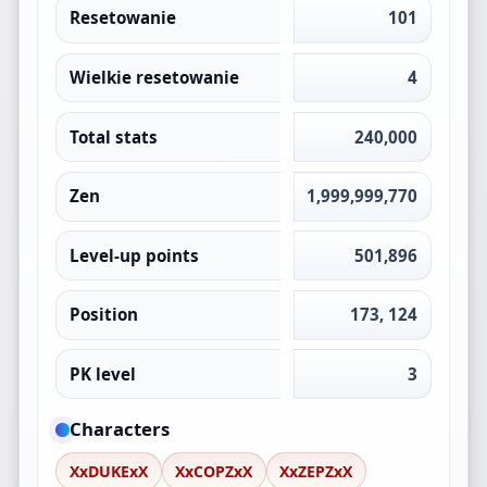
Resetowanie
101
Wielkie resetowanie
4
Total stats
240,000
Zen
1,999,999,770
Level-up points
501,896
Position
173, 124
PK level
3
Characters
XxDUKExX
XxCOPZxX
XxZEPZxX