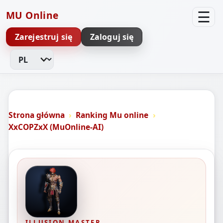
☰
MU Online
Zarejestruj się
Zaloguj się
Zmień język
Strona główna
Ranking Mu online
XxCOPZxX (MuOnline-AI)
ILLUSION MASTER