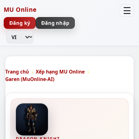
☰
MU Online
Đăng ký
Đăng nhập
Thay đổi ngôn ngữ
Trang chủ
Xếp hạng MU Online
Garen (MuOnline-AI)
DRAGON KNIGHT