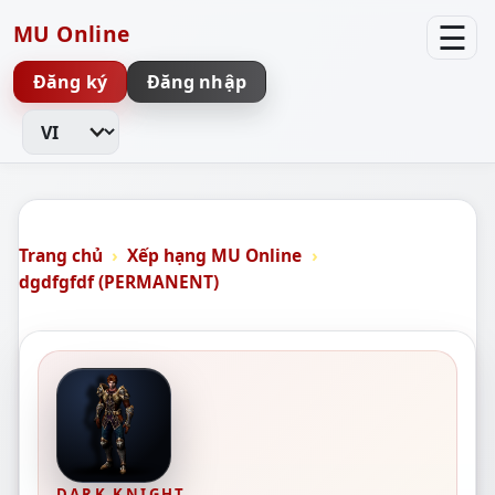
☰
MU Online
Đăng ký
Đăng nhập
Thay đổi ngôn ngữ
Trang chủ
Xếp hạng MU Online
dgdfgfdf (PERMANENT)
DARK KNIGHT