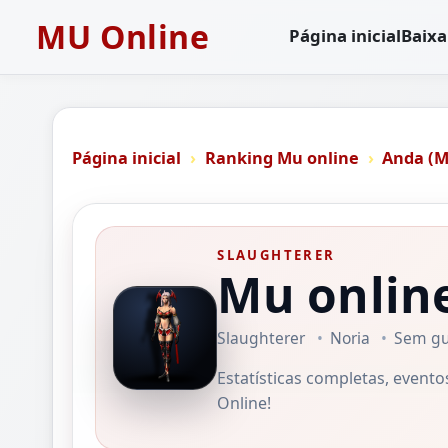
MU Online
Página inicial
Baixa
Página inicial
Ranking Mu online
Anda (M
SLAUGHTERER
Mu onlin
Slaughterer
Noria
Sem gu
Estatísticas completas, event
Online!