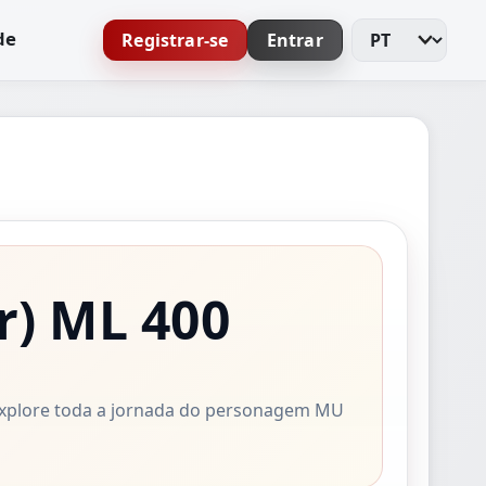
de
Registrar-se
Entrar
Alterar idioma
r)
ML 400
. Explore toda a jornada do personagem MU