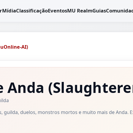
r
Mídia
Classificação
Eventos
MU Realm
Guias
Comunida
uOnline-AI)
e Anda
(Slaughtere
ilda
os, guilda, duelos, monstros mortos e muito mais de Anda