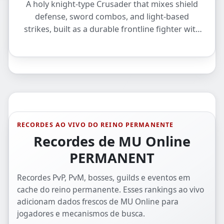
A holy knight‑type Crusader that mixes shield
defense, sword combos, and light‑based
strikes, built as a durable frontline fighter with
strong single‑target burst and team‑support
auras.
RECORDES AO VIVO DO REINO PERMANENTE
Recordes de MU Online
PERMANENT
Recordes PvP, PvM, bosses, guilds e eventos em
cache do reino permanente. Esses rankings ao vivo
adicionam dados frescos de MU Online para
jogadores e mecanismos de busca.