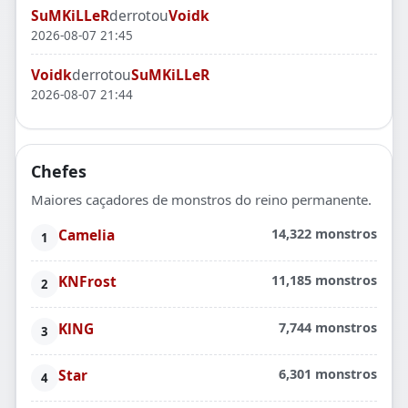
SuMKiLLeR
derrotou
Voidk
2026-08-07 21:45
Voidk
derrotou
SuMKiLLeR
2026-08-07 21:44
Chefes
Maiores caçadores de monstros do reino permanente.
Camelia
14,322 monstros
KNFrost
11,185 monstros
KlNG
7,744 monstros
Star
6,301 monstros