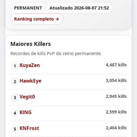
PERMANENT
Atualizado 2026-08-07 21:52
Ranking completo →
Maiores Killers
Recordes de kills PvP do reino permanente.
KuyaZen
4,487 kills
HawkEye
3,054 kills
Vegit0
2,945 kills
KlNG
2,599 kills
KNFrost
2,404 kills