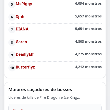
MsPiggy
6,094 monstros
Xjnh
5,657 monstros
DIANA
5,651 monstros
Garen
4,803 monstros
DeadlyElf
4,275 monstros
Butterflyz
4,212 monstros
Maiores caçadores de bosses
Líderes de kills de Fire Dragon e Ice Kingz.