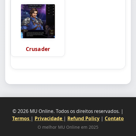
Crusader
© 2026 MU Online. Todos os direitos reservados. |
Termos
|
Privacidade
|
Refund Policy
|
Contato
O melhor MU Online em 2025