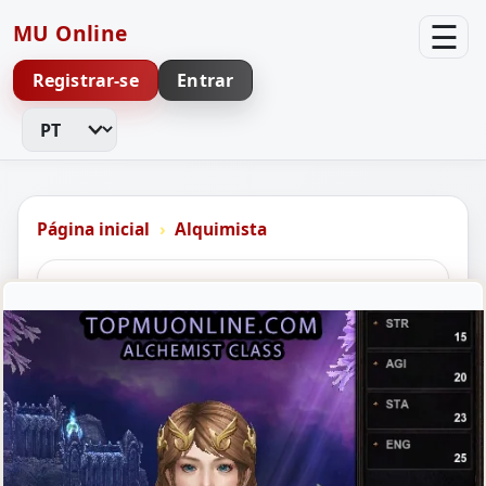
☰
MU Online
Registrar-se
Entrar
Alterar idioma
Página inicial
Alquimista