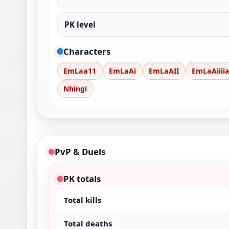
PK level
Characters
EmLaa11
EmLaAi
EmLaAII
EmLaAiiii
Nhingi
PvP & Duels
PK totals
Total kills
Total deaths