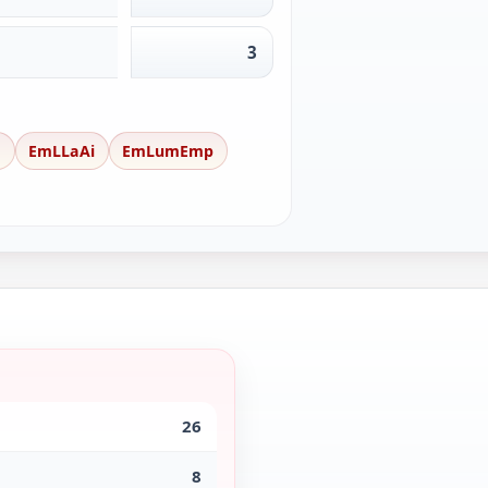
3
a
EmLLaAi
EmLumEmp
26
8