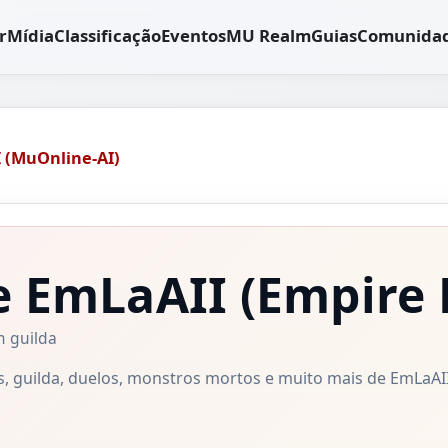
r
Mídia
Classificação
Eventos
MU Realm
Guias
Comunida
 (MuOnline-AI)
e EmLaAII
(Empire 
 guilda
os, guilda, duelos, monstros mortos e muito mais de EmLaA