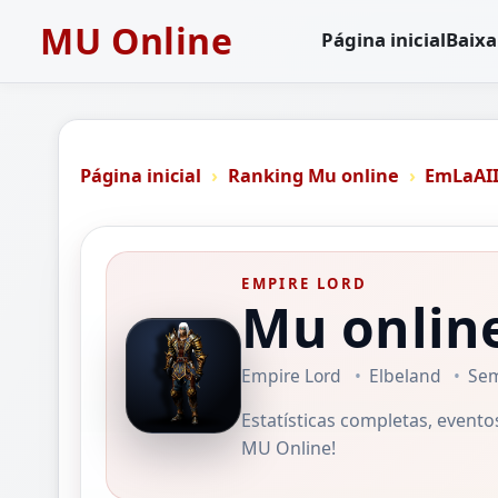
MU Online
Página inicial
Baixa
Página inicial
Ranking Mu online
EmLaAII
EMPIRE LORD
Mu onlin
Empire Lord
Elbeland
Sem
Estatísticas completas, event
MU Online!