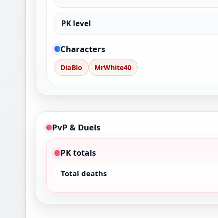
PK level
Characters
DiaBlo
MrWhite40
PvP & Duels
PK totals
Total deaths