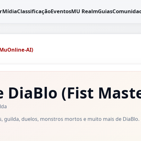
r
Mídia
Classificação
Eventos
MU Realm
Guias
Comunida
(MuOnline-AI)
e DiaBlo
(Fist Mast
lda
os, guilda, duelos, monstros mortos e muito mais de DiaBl