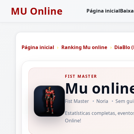
MU Online
Página inicial
Baixa
Página inicial
Ranking Mu online
DiaBlo 
FIST MASTER
Mu onlin
Fist Master
Noria
Sem gui
Estatísticas completas, event
Online!