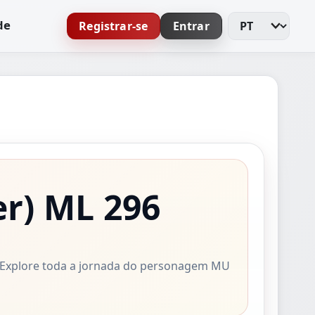
de
Registrar-se
Entrar
Alterar idioma
er)
ML 296
o. Explore toda a jornada do personagem MU