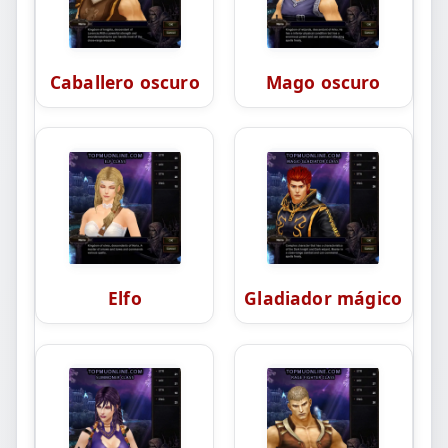
Caballero oscuro
Mago oscuro
Elfo
Gladiador mágico