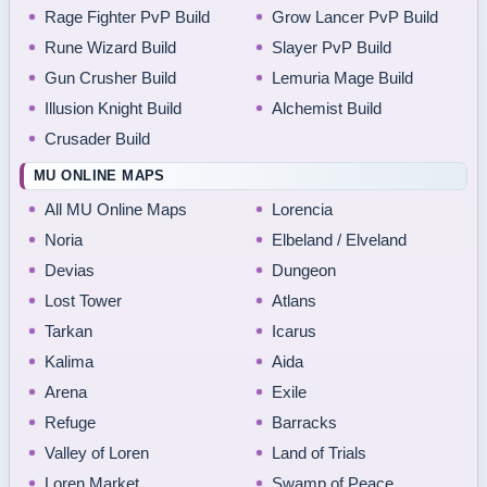
Rage Fighter PvP Build
Grow Lancer PvP Build
Rune Wizard Build
Slayer PvP Build
Gun Crusher Build
Lemuria Mage Build
Illusion Knight Build
Alchemist Build
Crusader Build
MU ONLINE MAPS
All MU Online Maps
Lorencia
Noria
Elbeland / Elveland
Devias
Dungeon
Lost Tower
Atlans
Tarkan
Icarus
Kalima
Aida
Arena
Exile
Refuge
Barracks
Valley of Loren
Land of Trials
Loren Market
Swamp of Peace