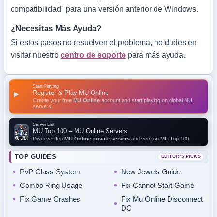
compatibilidad" para una versión anterior de Windows.
¿Necesitas Más Ayuda?
Si estos pasos no resuelven el problema, no dudes en
visitar nuestro
centro de soporte
para más ayuda.
Start Playing
Register & Play MU Online
▶
Create your free
MU Online
account and start playing on global MU
servers.
Server List
MU Top 100 – MU Online Servers
Discover top
MU Online private servers
and vote on MU Top 100.
TOP GUIDES
EDITOR’S PICKS
PvP Class System
New Jewels Guide
Combo Ring Usage
Fix Cannot Start Game
Fix Game Crashes
Fix Mu Online Disconnect
DC