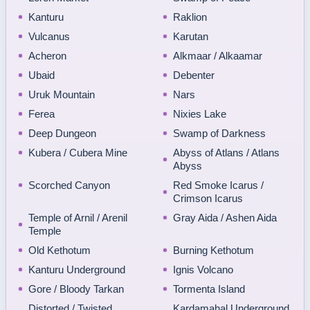
Kanturu
Raklion
Vulcanus
Karutan
Acheron
Alkmaar / Alkaamar
Ubaid
Debenter
Uruk Mountain
Nars
Ferea
Nixies Lake
Deep Dungeon
Swamp of Darkness
Kubera / Cubera Mine
Abyss of Atlans / Atlans
Abyss
Scorched Canyon
Red Smoke Icarus /
Crimson Icarus
Temple of Arnil / Arenil
Gray Aida / Ashen Aida
Temple
Old Kethotum
Burning Kethotum
Kanturu Underground
Ignis Volcano
Gore / Bloody Tarkan
Tormenta Island
Distorted / Twisted
Kardamahal Underground