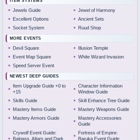
ITEM SYSTEMS
Jewels Guide
Jewel of Harmony
Excellent Options
Ancient Sets
Socket System
Ruud Shop
MORE EVENTS
Devil Square
Illusion Temple
Event Map Square
White Wizard Invasion
Speed Server Event
NEWEST DEEP GUIDES
Item Upgrade Guide +0 to
Character Information
+15
Window Guide
Skills Guide
Skill Enhance Tree Guide
Mastery Items Guide
Mastery Weapons Guide
Mastery Armors Guide
Mastery Accessories
Guide
Crywolf Event Guide:
Fortress of Empire:
Balgass, Altars and Dark
Baruka Event Guide