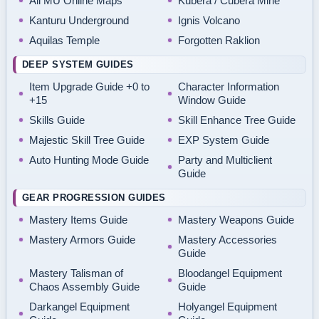
All MU Online Maps
Kubera / Cubera Mine
Kanturu Underground
Ignis Volcano
Aquilas Temple
Forgotten Raklion
DEEP SYSTEM GUIDES
Item Upgrade Guide +0 to
Character Information
+15
Window Guide
Skills Guide
Skill Enhance Tree Guide
Majestic Skill Tree Guide
EXP System Guide
Auto Hunting Mode Guide
Party and Multiclient
Guide
GEAR PROGRESSION GUIDES
Mastery Items Guide
Mastery Weapons Guide
Mastery Armors Guide
Mastery Accessories
Guide
Mastery Talisman of
Bloodangel Equipment
Chaos Assembly Guide
Guide
Darkangel Equipment
Holyangel Equipment