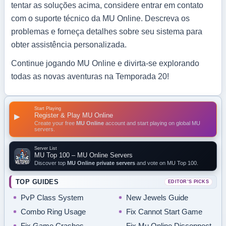
tentar as soluções acima, considere entrar em contato
com o suporte técnico da MU Online. Descreva os
problemas e forneça detalhes sobre seu sistema para
obter assistência personalizada.
Continue jogando MU Online e divirta-se explorando
todas as novas aventuras na Temporada 20!
Start Playing
Register & Play MU Online
▶
Create your free
MU Online
account and start playing on global MU
servers.
Server List
MU Top 100 – MU Online Servers
Discover top
MU Online private servers
and vote on MU Top 100.
TOP GUIDES
EDITOR’S PICKS
PvP Class System
New Jewels Guide
Combo Ring Usage
Fix Cannot Start Game
Fix Game Crashes
Fix Mu Online Disconnect