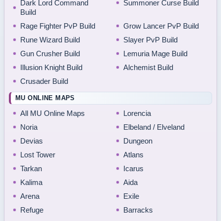
Dark Lord Command
Summoner Curse Build
Build
Rage Fighter PvP Build
Grow Lancer PvP Build
Rune Wizard Build
Slayer PvP Build
Gun Crusher Build
Lemuria Mage Build
Illusion Knight Build
Alchemist Build
Crusader Build
MU ONLINE MAPS
All MU Online Maps
Lorencia
Noria
Elbeland / Elveland
Devias
Dungeon
Lost Tower
Atlans
Tarkan
Icarus
Kalima
Aida
Arena
Exile
Refuge
Barracks