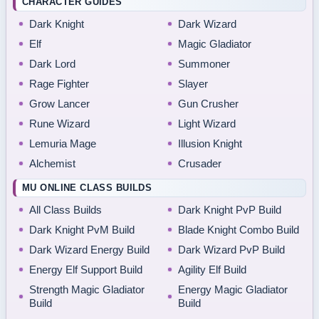
CHARACTER GUIDES
Dark Knight
Dark Wizard
Elf
Magic Gladiator
Dark Lord
Summoner
Rage Fighter
Slayer
Grow Lancer
Gun Crusher
Rune Wizard
Light Wizard
Lemuria Mage
Illusion Knight
Alchemist
Crusader
MU ONLINE CLASS BUILDS
All Class Builds
Dark Knight PvP Build
Dark Knight PvM Build
Blade Knight Combo Build
Dark Wizard Energy Build
Dark Wizard PvP Build
Energy Elf Support Build
Agility Elf Build
Strength Magic Gladiator
Energy Magic Gladiator
Build
Build