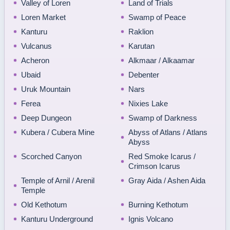
Valley of Loren
Land of Trials
Loren Market
Swamp of Peace
Kanturu
Raklion
Vulcanus
Karutan
Acheron
Alkmaar / Alkaamar
Ubaid
Debenter
Uruk Mountain
Nars
Ferea
Nixies Lake
Deep Dungeon
Swamp of Darkness
Kubera / Cubera Mine
Abyss of Atlans / Atlans
Abyss
Scorched Canyon
Red Smoke Icarus /
Crimson Icarus
Temple of Arnil / Arenil
Gray Aida / Ashen Aida
Temple
Old Kethotum
Burning Kethotum
Kanturu Underground
Ignis Volcano